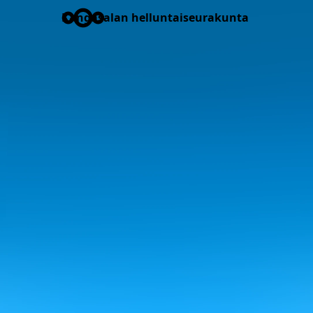
Kangasalan helluntaiseurakunta