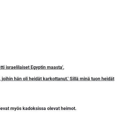
ti israelilaiset Egyptin maasta',
 joihin hän oli heidät karkottanut.' Sillä minä tuon heidät
tulevat myös kadoksissa olevat heimot.