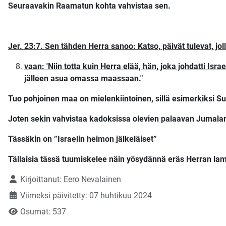
Seuraavakin Raamatun kohta vahvistaa sen.
Jer. 23:7. Sen tähden Herra sanoo: Katso, päivät tulevat, jollo
vaan: 'Niin totta kuin Herra elää, hän, joka johdatti Isra
jälleen asua omassa maassaan."
Tuo pohjoinen maa on mielenkiintoinen, sillä esimerkiksi Suo
Joten sekin vahvistaa kadoksissa olevien palaavan Jumala
Tässäkin on ”Israelin heimon jälkeläiset”
Tällaisia tässä tuumiskelee näin yösydännä eräs Herran l
Tietoja
Kirjoittanut:
Eero Nevalainen
Viimeksi päivitetty: 07 huhtikuu 2024
Osumat: 537