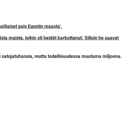
aelilaiset pois Egyptin maasta',
ta maista, joihin oli heidät karkottanut.' Silloin he saavat
sti satojatuhansia, mutta todellisuudessa muutama miljoona.