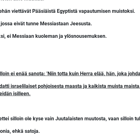
hehän viettävät Pääsiäistä Egyptistä vapautumisen muistoksi.
ssa, jossa eivät tunne Messiastaan Jeesusta.
iaksi, ei Messiaan kuoleman ja ylösnousemuksen.
loin ei enää sanota: 'Niin totta kuin Herra elää, hän, joka johdat
atti israelilaiset pohjoisesta maasta ja kaikista muista maista,
dän isilleen.
ettei silloin ole kyse vain Juutalaisten muutosta, vaan silloin 
onia, ehkä satoja.