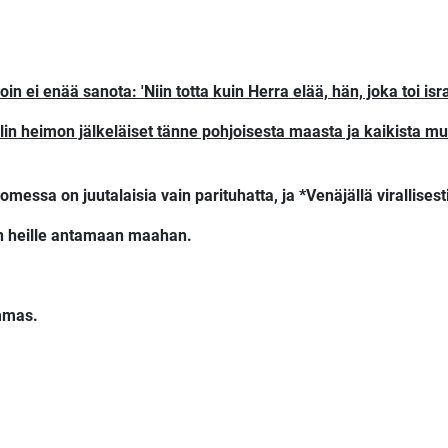
in ei enää sanota: 'Niin totta kuin Herra elää, hän, joka toi isr
elin heimon jälkeläiset tänne pohjoisesta maasta ja kaikista muis
messa on juutalaisia vain parituhatta, ja *Venäjällä virallise
n heille antamaan maahan.
ammas.