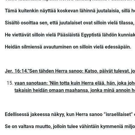
Tämä kuitenkin näyttää koskevan lähinnä juutalaisia, sillä 
Sisältö osoittaa sen, että juutalaiset ovat silloin vielä tila
He viettävät silloin vielä Pääsiäistä Egyptistä lähdön kunn
Heidän silmiensä avautuminen on silloin vielä edessäpäin.
Jer. 16:14."Sen tähden Herra sanoo: Katso, päivät tulevat, jol
vaan sanotaan: 'Niin totta kuin Herra elää, hän, joka johd
takaisin heidän omaan maahansa, jonka minä annoin hei
Edellisessä jakeessa näkyy, kun Herra sanoo ”israelilaiset” 
Se on valtava muutto, jolloin tulee vähintäin kymmeniä miljo