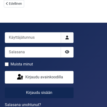
Edellinen artikkeli: Taas kansat kuohuu!
Edellinen
Käyttäjätunnus
Salasana
Näytä salasana
Muista minut
Kirjaudu avainkoodilla
Kirjaudu sisään
Salasana unohtunut?