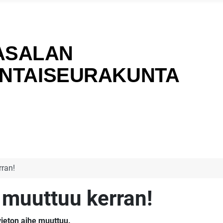
rran!
 muuttuu kerran!
vieton aihe muuttuu.