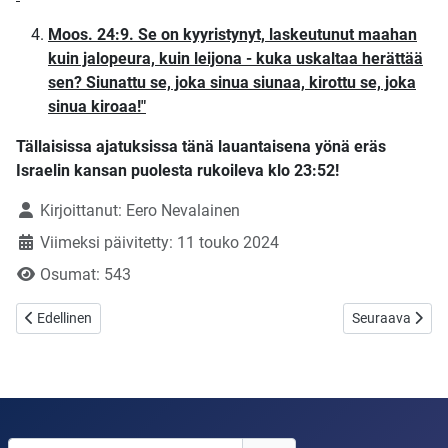
Moos. 24:9. Se on kyyristynyt, laskeutunut maahan
kuin jalopeura, kuin leijona - kuka uskaltaa herättää
sen? Siunattu se, joka sinua siunaa, kirottu se, joka
sinua kiroaa!"
Tällaisissa ajatuksissa tänä lauantaisena yönä eräs
Israelin kansan puolesta rukoileva klo 23:52!
Tietoja
Kirjoittanut:
Eero Nevalainen
Viimeksi päivitetty: 11 touko 2024
Osumat: 543
Edellinen artikkeli: Joka uskoo!
Seuraava artikk
Edellinen
Seuraava