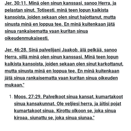
Jer. 30:11. Minä olen sinun kanssasi, sanoo Herra, ja
pelastan sinut. Totisesti, minä teen lopun kaikista
kansoista, joiden sekaan olen sinut hajottanut, mutta
sinusta minä en loppua tee. En minä kuitenkaan jätä
sinua rankaisematta vaan kuritan sinua
oikeudenmukaisesti.
Jer. 46:28. Sinä palvelijani Jaakob, älä pelkää, sanoo
Herra, sillä minä olen sinun kanssasi. Minä teen lopun
kaikista kansoista, joiden sekaan olen sinut karkottanut,
mutta sinusta minä en loppua tee. En minä kuitenkaan
jätä sinua rankaisematta vaan kuritan sinua oikeuden
mukaan."
Moos. 27:29. Palvelkoot sinua kansat, kumartakoot
sinua kansakunnat. Ole veljiesi herra, ja äitisi pojat
kumartakoot sinua. Kirottu olkoon se, joka sinua
kiroaa, siunattu se, joka sinua siunaa."