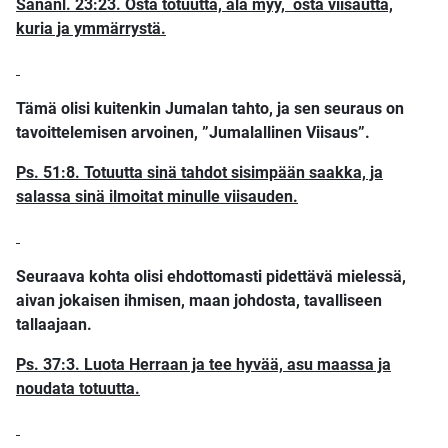
Sananl. 23:23. Osta totuutta, älä myy, osta viisautta,
kuria ja ymmärrystä.
Tämä olisi kuitenkin Jumalan tahto, ja sen seuraus on
tavoittelemisen arvoinen, ”Jumalallinen Viisaus”.
Ps. 51:8. Totuutta sinä tahdot sisimpään saakka, ja
salassa sinä ilmoitat minulle viisauden.
Seuraava kohta olisi ehdottomasti pidettävä mielessä,
aivan jokaisen ihmisen, maan johdosta, tavalliseen
tallaajaan.
Ps. 37:3. Luota Herraan ja tee hyvää, asu maassa ja
noudata totuutta.