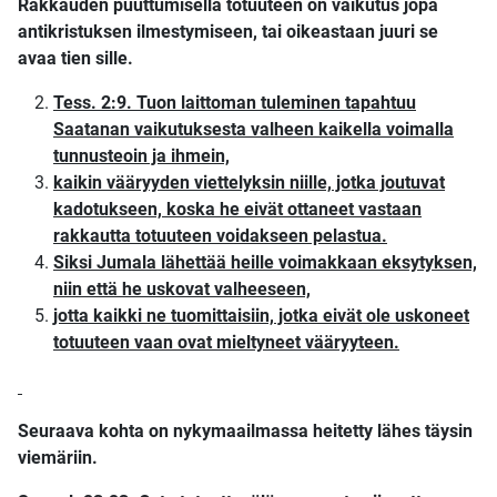
Rakkauden puuttumisella totuuteen on vaikutus jopa
antikristuksen ilmestymiseen, tai oikeastaan juuri se
avaa tien sille.
Tess. 2:9. Tuon laittoman tuleminen tapahtuu
Saatanan vaikutuksesta valheen kaikella voimalla
tunnusteoin ja ihmein,
kaikin vääryyden viettelyksin niille, jotka joutuvat
kadotukseen, koska he eivät ottaneet vastaan
rakkautta totuuteen voidakseen pelastua.
Siksi Jumala lähettää heille voimakkaan eksytyksen,
niin että he uskovat valheeseen,
jotta kaikki ne tuomittaisiin, jotka eivät ole uskoneet
totuuteen vaan ovat mieltyneet vääryyteen.
Seuraava kohta on nykymaailmassa heitetty lähes täysin
viemäriin.