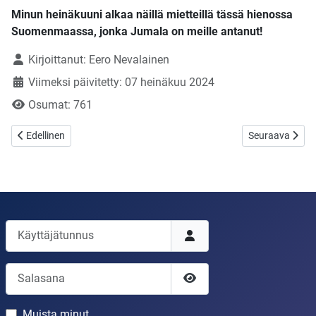
Minun heinäkuuni alkaa näillä mietteillä tässä hienossa
Suomenmaassa, jonka Jumala on meille antanut!
Tietoja
Kirjoittanut:
Eero Nevalainen
Viimeksi päivitetty: 07 heinäkuu 2024
Osumat: 761
Edellinen artikkeli: Ihmiset menehtyvät peljätessään!
Seuraava artikke
Edellinen
Seuraava
Käyttäjätunnus
Salasana
Näytä salasana
Muista minut