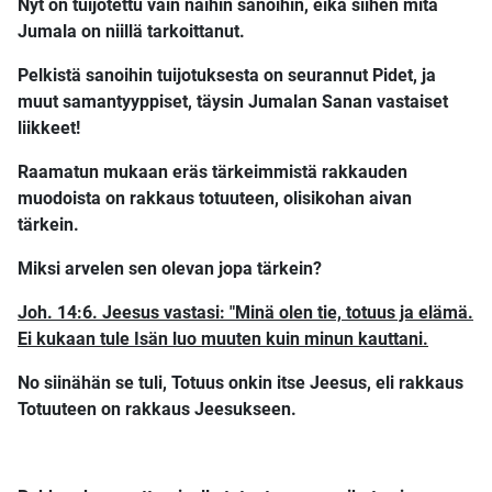
Nyt on tuijotettu vain näihin sanoihin, eikä siihen mitä
Jumala on niillä tarkoittanut.
Pelkistä sanoihin tuijotuksesta on seurannut Pidet, ja
muut samantyyppiset, täysin Jumalan Sanan vastaiset
liikkeet!
Raamatun mukaan eräs tärkeimmistä rakkauden
muodoista on rakkaus totuuteen, olisikohan aivan
tärkein.
Miksi arvelen sen olevan jopa tärkein?
Joh. 14:6. Jeesus vastasi: "Minä olen tie, totuus ja elämä.
Ei kukaan tule Isän luo muuten kuin minun kauttani.
No siinähän se tuli, Totuus onkin itse Jeesus, eli rakkaus
Totuuteen on rakkaus Jeesukseen.