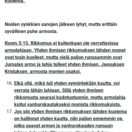
kuolema."
Noiden synkkien sanojen jälkeen lyhyt, mutta erittäin
syvällinen puhe armosta.
Room.5:15. Rikkomus ei kuitenkaan ole verrattavissa
armolahjaan. Yhden ihmisen rikkomuksen tähden monet
ovat tosin kuolleet, mutta vielä paljon runsaammin ovat
Jumalan armo ja lahja tulleet yhden ihmisen, Jeesuksen
Kristuksen, armosta monien osaksi.
Eikä sitä, mikä tuli yhden synnintekijän kautta, voi
verrata tähän lahjaan. Sillä yhden ihmisen
rikkomusta seurasi kadotustuomio, mutta armolahja
koitui vanhurskautukseksi monista rikkomuksista.
Jos siis yhden ihmisen rikkomuksen tähden kuolema
on hallinnut yhden kautta, niin paljon ennemmin ne,
jotka saavat armon ja vanhurskauden runsaan