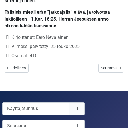
kerran ja mieti.
Tällaisia miettii eräs ”jatkoajalla” elävä, ja toivottaa
lukijoilleen -
1.Kor. 16:23. Herran Jeesuksen armo
olkoon teidän kanssanne.
Tietoja
Kirjoittanut:
Eero Nevalainen
Viimeksi päivitetty: 25 touko 2025
Osumat: 416
Edellinen artikkeli: Valmistumisia ja ratkaisuja!
Seuraava artikke
Edellinen
Seuraava
Käyttäjätunnus
Salasana