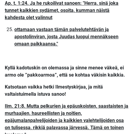
Ap. t. 1:24. Ja he rukoilivat sanoen: "Herra, sinä joka
tunnet kaikkien sydämet, osoita, kumman näistä
kahdesta olet valinnut
ottamaan vastaan tämän palvelutehtävän ja
apostolinviran, josta Juudas luopui mennäkseen
omaan paikkaansa."
Kyllä kadotuskin on olemassa ja sinne menee väkeä, ei
armo ole ”pakkoarmoa”, että se kohtaa väkisin kaikkia.
Katsotaan vaikka hetki Ilmestyskirjaa, ja mitä
valtaistuimella istuva sanoo!
Ilm. 21:8. Mutta pelkurien ja epäuskoisten, saastaisten ja
murhaajien, haureellisten ja noitien,
epäjumalanpalvelijoiden ja kaikkien valehtelijoiden osa
on tulisessa, rikkiä palavassa järvessä. Tämä on toinen