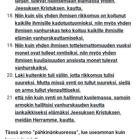
lahjan, tulevat hallitsemaan elämässä yhden,
Jeesuksen Kristuksen, kautta.
Niin kuin siis yhden ihmisen rikkomus on koitunut
kaikille ihmisille kadotustuomioksi, niin myös yhden
ihmisen vanhurskas teko koituu kaikille ihmisille
elämän vanhurskauttamiseksi.
Niin kuin yhden ihmisen tottelemattomuuden vuoksi
monet ovat tulleet syntisiksi, niin myös yhden
ihmisen kuuliaisuuden ansiosta monet tulevat
vanhurskaiksi.
Laki kuitenkin tuli väliin, jotta rikkomus tulisi
suureksi. Mutta missä synti on tullut suureksi, siellä
on armo tullut ylenpalttiseksi,
että niin kuin synti on hallinnut kuolemassa, samoin
armokin hallitsisi vanhurskauden kautta
iankaikkiseksi elämäksi Jeesuksen Kristuksen,
meidän Herramme, kautta.
Tässä armo ”pähkinänkuoressa”, lue useamman kuin