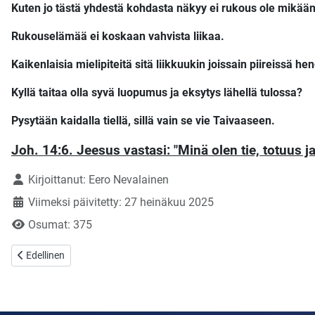
Kuten jo tästä yhdestä kohdasta näkyy ei rukous ole mikää
Rukouselämää ei koskaan vahvista liikaa.
Kaikenlaisia mielipiteitä sitä liikkuukin joissain piireissä he
Kyllä taitaa olla syvä luopumus ja eksytys lähellä tulossa?
Pysytään kaidalla tiellä, sillä vain se vie Taivaaseen.
Joh. 14:6. Jeesus vastasi: "Minä olen tie, totuus 
Tietoja
Kirjoittanut:
Eero Nevalainen
Viimeksi päivitetty: 27 heinäkuu 2025
Osumat: 375
Edellinen artikkeli: Lapsuuden merkitys uskonelämään!
Edellinen