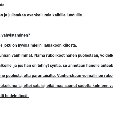
ta.
 ja julistakaa evankeliumia kaikille luoduille.
n vahvistaminen?
s joku on hyvillä mielin, laulakoon kiitosta.
kunnan vanhimmat. Nämä rukoilkoot hänen puolestaan, voidelle
keille, ja jos hän on tehnyt syntiä, se annetaan hänelle anteek
enne puolesta, että parantuisitte. Vanhurskaan voimallinen ruk
i rukoilemalla, ettei sataisi, eikä maa saanut sadetta kolmeen
otti hedelmänsä.