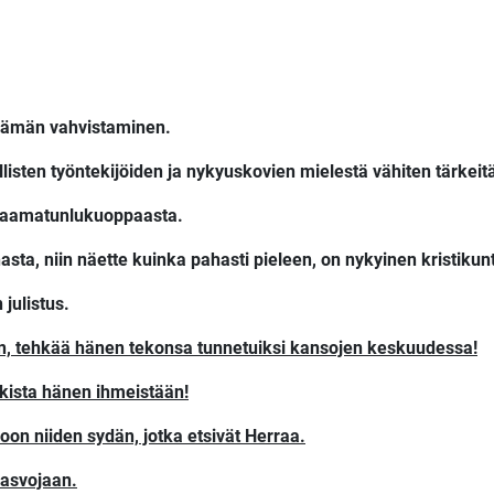
elämän vahvistaminen.
listen työntekijöiden ja nykyuskovien mielestä vähiten tärkeit
 Raamatunlukuoppaasta.
a, niin näette kuinka pahasti pieleen, on nykyinen kristiku
julistus.
än, tehkää hänen tekonsa tunnetuiksi kansojen keskuudessa!
ikista hänen ihmeistään!
on niiden sydän, jotka etsivät Herraa.
kasvojaan.