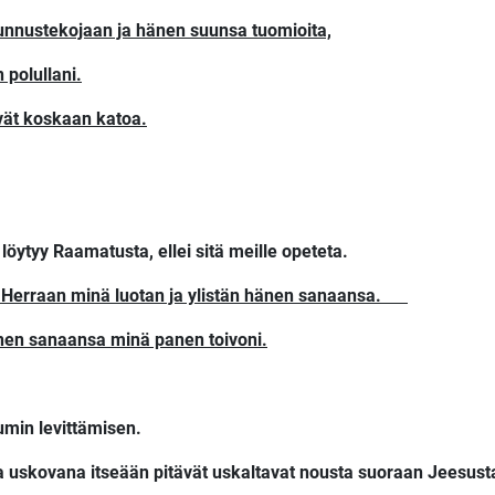
tunnustekojaan ja hänen suunsa tuomioita,
 polullani.
vät koskaan katoa.
ytyy Raamatusta, ellei sitä meille opeteta.
 Herraan minä luotan ja ylistän hänen sanaansa.
änen sanaansa minä panen toivoni.
umin levittämisen.
a uskovana itseään pitävät uskaltavat nousta suoraan Jeesust