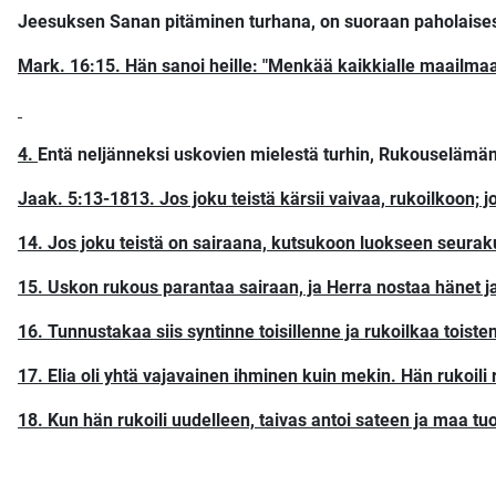
Jeesuksen Sanan pitäminen turhana, on suoraan paholaises
Mark. 16:15. Hän sanoi heille: "Menkää kaikkialle maailmaan
4.
Entä neljänneksi uskovien mielestä turhin, Rukouselämä
Jaak. 5:13-1813. Jos joku teistä kärsii vaivaa, rukoilkoon; jo
14. Jos joku teistä on sairaana, kutsukoon luokseen seura
15. Uskon rukous parantaa sairaan, ja Herra nostaa hänet jal
16. Tunnustakaa siis syntinne toisillenne ja rukoilkaa toist
17. Elia oli yhtä vajavainen ihminen kuin mekin. Hän rukoil
18. Kun hän rukoili uudelleen, taivas antoi sateen ja maa tu