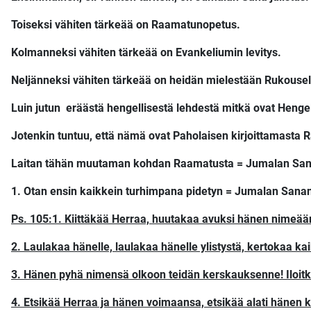
Toiseksi vähiten tärkeää on Raamatunopetus.
Kolmanneksi vähiten tärkeää on Evankeliumin levitys.
Neljänneksi vähiten tärkeää on heidän mielestään Rukous
Luin jutun eräästä hengellisestä lehdestä mitkä ovat Hengel
Jotenkin tuntuu, että nämä ovat Paholaisen kirjoittamasta
Laitan tähän muutaman kohdan Raamatusta = Jumalan Sanast
1.
Otan ensin kaikkein turhimpana pidetyn = Jumalan Sanan 
Ps. 105:1. Kiittäkää Herraa, huutakaa avuksi hänen nimeä
2. Laulakaa hänelle, laulakaa hänelle ylistystä, kertokaa ka
3. Hänen pyhä nimensä olkoon teidän kerskauksenne! Iloitko
4. Etsikää Herraa ja hänen voimaansa, etsikää alati hänen 