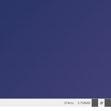
374ms
5.758MB