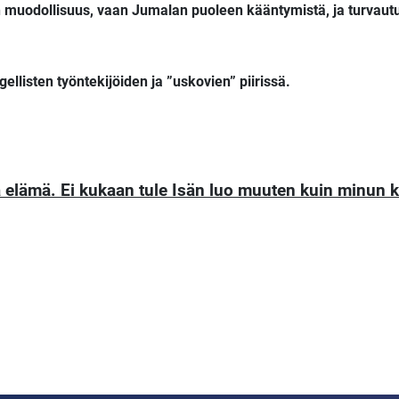
n muodollisuus, vaan Jumalan puoleen kääntymistä, ja turvau
ngellisten työntekijöiden ja ”uskovien” piirissä.
ja elämä. Ei kukaan tule Isän luo muuten kuin minun k