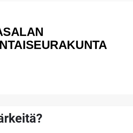
ärkeitä?
.