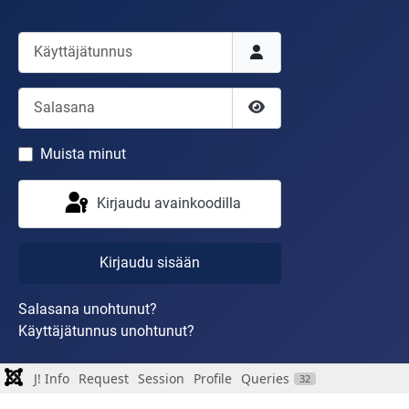
Käyttäjätunnus
Salasana
Näytä salasana
Muista minut
Kirjaudu avainkoodilla
Kirjaudu sisään
Salasana unohtunut?
Käyttäjätunnus unohtunut?
J! Info
Request
Session
Profile
Queries
32