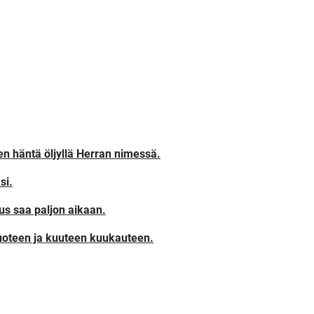
n häntä öljyllä Herran nimessä.
si.
ous saa paljon aikaan.
 vuoteen ja kuuteen kuukauteen.