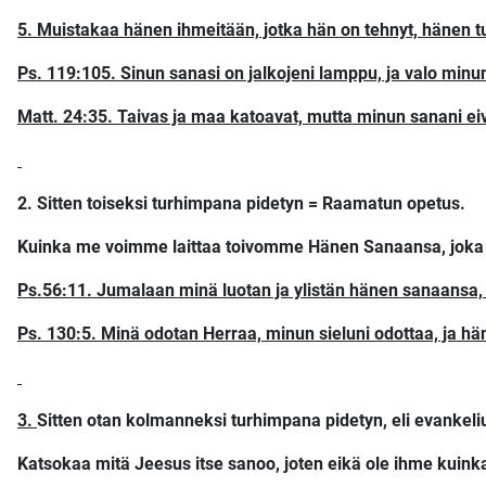
5. Muistakaa hänen ihmeitään, jotka hän on tehnyt, hänen 
Ps. 119:105. Sinun sanasi on jalkojeni lamppu, ja valo minun
Matt. 24:35. Taivas ja maa katoavat, mutta minun sanani ei
2.
Sitten toiseksi turhimpana pidetyn = Raamatun opetus.
Kuinka me voimme laittaa toivomme Hänen Sanaansa, joka lö
Ps.56:11. Jumalaan minä luotan ja ylistän hänen sanaansa,
Ps. 130:5. Minä odotan Herraa, minun sieluni odottaa, ja h
3.
Sitten otan kolmanneksi turhimpana pidetyn, eli evankeli
Katsokaa mitä Jeesus itse sanoo, joten eikä ole ihme kuink