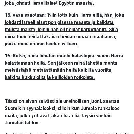
joka johdatti israelilaiset Egyptin maasta',
15. vaan sanotaan: 'Niin totta kuin Herra elää, hän, joka
johdatti israelilaiset pohjoisesta maasta ja kaikista
muista maista, joihin hän oli heidät karkottanut.' Sillä
minä tuon heidät takaisin heidän omaan maahansa,
jonka minä annoin heidän isilleen.
16. Katso, minä lähetän monta kalastajaa, sanoo Herra,
kalastamaan heitä. Sen jälkeen minä lähetän monta
metsästäjää metsästämään heitä kaikilta vuorilta,
kaikilta kukkuloilta ja kallioiden rotkoista.
Tässä on aivan selvästi sielunvihollisen juoni, saattaa
Suomikin syynalaiseksi, silloin kun Jumala rankaisee
maita, jotka yrittävät jakaa Israelia, täysin vastoin
Jumalan tahtoa.