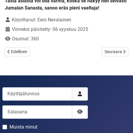
Tästä asiasta voi olla varma, koska se näkyy niin selvästi
Jumalan Sanasta, sanoo eräs pieni vaeltaja!
Tietoja
Kirjoittanut:
Eero Nevalainen
Viimeksi päivitetty: 06 syyskuu 2025
Osumat: 360
Edellinen artikkeli: Suomi otti toisen harha askeleen laholle kaivonkan
Seuraava artikk
Edellinen
Seuraava
Käyttäjätunnus
Salasana
Näytä salasana
Muista minut