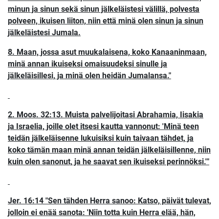
minun ja sinun sekä sinun jälkeläistesi välillä, polvesta
polveen, ikuisen liiton, niin että minä olen sinun ja sinun
jälkeläistesi Jumala.
8. Maan, jossa asut muukalaisena, koko Kanaaninmaan,
minä annan ikuiseksi omaisuudeksi sinulle ja
jälkeläisillesi, ja minä olen heidän Jumalansa."
2. Moos. 32:13. Muista palvelijoitasi Abrahamia, Iisakia
ja Israelia, joille olet itsesi kautta vannonut: 'Minä teen
teidän jälkeläisenne lukuisiksi kuin taivaan tähdet, ja
koko tämän maan minä annan teidän jälkeläisillenne, niin
kuin olen sanonut, ja he saavat sen ikuiseksi perinnöksi.'"
Jer. 16:14 "Sen tähden Herra sanoo: Katso, päivät tulevat,
jolloin ei enää sanota: 'Niin totta kuin Herra elää, hän,