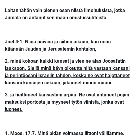
Laitan tähän vain pienen osan niistä ilmoituksista, jotka
Jumala on antanut sen maan omistussuhteista.
Joel 4:1. Niinä päivinä ja siihen aikaan, kun minä
käännän Juudan ja Jerusalemin kohtalon,
2. minä kokoan kaikki kansat ja vien ne alas Joosafatin
laaksoon. Siellä minä käyn oikeutta niitä vastaan kansani
ja perintöosani Israelin tähden, koska ne ovat hajottaneet
kansani kansojen sekaan, jakaneet minun maani
3. ja heittäneet kansastani arpaa. Ne ovat antaneet pojan
maksuksi portosta ja myyneet tytön viinistä, jonka ovat
juoneet.
1. Moos. 17:7. Minä pidän voimassa liittoni välillämme,