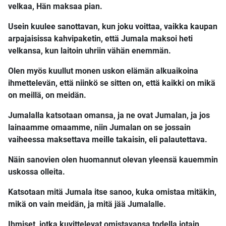
velkaa, Hän maksaa pian.
Usein kuulee sanottavan, kun joku voittaa, vaikka kaupan
arpajaisissa kahvipaketin, että Jumala maksoi heti
velkansa, kun laitoin uhriin vähän enemmän.
Olen myös kuullut monen uskon elämän alkuaikoina
ihmettelevän, että niinkö se sitten on, että kaikki on mikä
on meillä, on meidän.
Jumalalla katsotaan omansa, ja ne ovat Jumalan, ja jos
lainaamme omaamme, niin Jumalan on se jossain
vaiheessa maksettava meille takaisin, eli palautettava.
Näin sanovien olen huomannut olevan yleensä kauemmin
uskossa olleita.
Katsotaan mitä Jumala itse sanoo, kuka omistaa mitäkin,
mikä on vain meidän, ja mitä jää Jumalalle.
Ihmiset, jotka kuvittelevat omistavansa todella jotain,