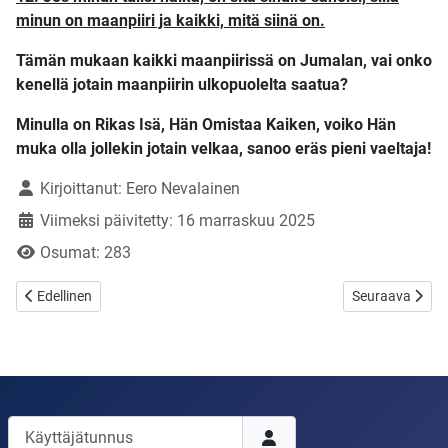
minun on maanpiiri ja kaikki, mitä siinä on.
Tämän mukaan kaikki maanpiirissä on Jumalan, vai onko
kenellä jotain maanpiirin ulkopuolelta saatua?
Minulla on Rikas Isä, Hän Omistaa Kaiken, voiko Hän
muka olla jollekin jotain velkaa, sanoo eräs pieni vaeltaja!
Tietoja
Kirjoittanut:
Eero Nevalainen
Viimeksi päivitetty: 16 marraskuu 2025
Osumat: 283
Edellinen artikkeli: Toivoton tilanne – ulkona kaikki kuolee, vai kuolee
Seuraava artikke
Edellinen
Seuraava
Käyttäjätunnus