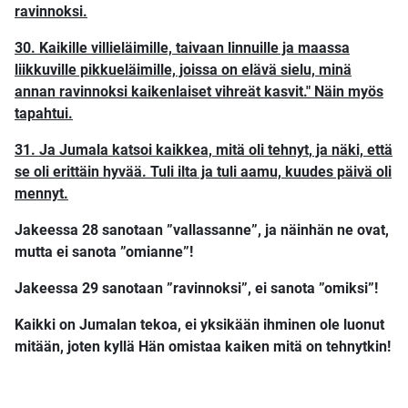
ravinnoksi.
30. Kaikille villieläimille, taivaan linnuille ja maassa
liikkuville pikkueläimille, joissa on elävä sielu, minä
annan ravinnoksi kaikenlaiset vihreät kasvit." Näin myös
tapahtui.
31. Ja Jumala katsoi kaikkea, mitä oli tehnyt, ja näki, että
se oli erittäin hyvää. Tuli ilta ja tuli aamu, kuudes päivä oli
mennyt.
Jakeessa 28 sanotaan ”vallassanne”, ja näinhän ne ovat,
mutta ei sanota ”omianne”!
Jakeessa 29 sanotaan ”ravinnoksi”, ei sanota ”omiksi”!
Kaikki on Jumalan tekoa, ei yksikään ihminen ole luonut
mitään, joten kyllä Hän omistaa kaiken mitä on tehnytkin!