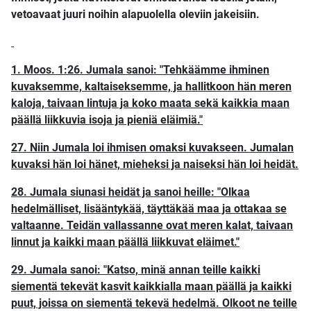
vetoavaat juuri noihin alapuolella oleviin jakeisiin.
1. Moos. 1:26. Jumala sanoi: "Tehkäämme ihminen
kuvaksemme, kaltaiseksemme, ja hallitkoon hän meren
kaloja, taivaan lintuja ja koko maata sekä kaikkia maan
päällä liikkuvia isoja ja pieniä eläimiä."
27. Niin Jumala loi ihmisen omaksi kuvakseen. Jumalan
kuvaksi hän loi hänet, mieheksi ja naiseksi hän loi heidät.
28. Jumala siunasi heidät ja sanoi heille: "Olkaa
hedelmälliset, lisääntykää, täyttäkää maa ja ottakaa se
valtaanne. Teidän vallassanne ovat meren kalat, taivaan
linnut ja kaikki maan päällä liikkuvat eläimet."
29. Jumala sanoi: "Katso, minä annan teille kaikki
siementä tekevät kasvit kaikkialla maan päällä ja kaikki
puut, joissa on siementä tekevä hedelmä. Olkoot ne teille