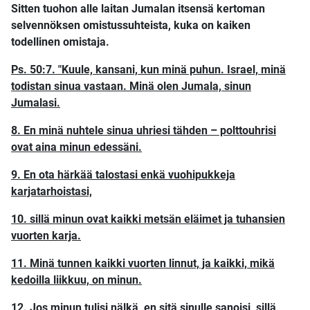
Sitten tuohon alle laitan Jumalan itsensä kertoman
selvennöksen omistussuhteista, kuka on kaiken
todellinen omistaja.
Ps. 50:7. "Kuule, kansani, kun minä puhun. Israel, minä
todistan sinua vastaan. Minä olen Jumala, sinun
Jumalasi.
8. En minä nuhtele sinua uhriesi tähden – polttouhrisi
ovat aina minun edessäni.
9. En ota härkää talostasi enkä vuohipukkeja
karjatarhoistasi,
10. sillä minun ovat kaikki metsän eläimet ja tuhansien
vuorten karja.
11. Minä tunnen kaikki vuorten linnut, ja kaikki, mikä
kedoilla liikkuu, on minun.
12. Jos minun tulisi nälkä, en sitä sinulle sanoisi, sillä