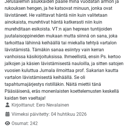
Jerusalemin asukkaiden päälle minä vuodatan armon ja
rukouksen hengen, ja he katsovat minuun, jonka ovat
lävistäneet. He valittavat häntä niin kuin valitetaan
ainokaista, murehtivat häntä katkerasti niin kuin
murehditaan esikoista. VT:n ajan heprean tuntijoiden
juutalaisoppineiden mukaan mutta siinnä on sana, joka
tarkoittaa lähinnä keihäällä tai miekalla tehtyä vartalon
lävistämistä. Tämäkin sanaa esiintyy vain kerran
vanhoissa käsikirjoituksissa. Ihmeellistä, ensin Ps. kertoo
jalkojen ja käsien lävistämisestä nauloilla, ja sitten satojen
vuosien kuluttua Jumala ilmoittaa prof. Sakarian kautta
vartalon lävistämisestä keihäällä. Se oli
tapahtumajärjestys ristilläkin. Näitä miettii tänä
Pääsiäisenä, eräs monenlaisten koettelemusten keskellä
kaidan tien vaeltaja!
Tietoja
Kirjoittanut:
Eero Nevalainen
Viimeksi päivitetty: 04 huhtikuu 2026
Osumat: 242