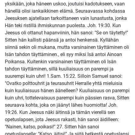
yksikään, joka häneen uskoo, joutuisi kadotukseen, vaan
hänellä olisi iankaikkinen elämä. Seuraavassa kohdassa
Jeesuksen ajatellaan tarkoittaneen vain lunastusta, jonka
Hän teki ristillä ihmiskunnan puolesta. Joh. 19:30. Kun
Jeesus oli ottanut hapanviinin, hän sanoi: "Se on täytetty!"
Sitten hän kallisti päänsä ja antoi henkensä. Kyllähän
siinnä sekin oli mukana, mutta varsinainen täyttäminen oli
Isän tahdon täyttäminen., eli syy miksi Isä antoi Ainoan
Poikansa. Kuitenkin varsinainen täyttäminen oli Isän
tahdon täyttäminen, sillä kuuliaisuus on parempi ja
suurempi kuin uhri! 1.Sam. 15:22. Silloin Samuel sanoi:
"Ovatko polttouhrit ja teurasuhrit Herralle yhtä mieluisia
kuin kuuliaisuus hänen äänelleen? Kuuliaisuus on parempi
kuin uhri, tottelevaisuus parempi kuin pässien rasva, Sitten
seuraava kohta, joka on jäänyt lähes huomiotta! Joh.
19:26. Kun Jeesus näki äitinsä ja tämän vierellä sen
opetuslapsen, jota Jeesus rakasti, hän sanoi äidilleen:
"Nainen, katso, poikasi!" 27. Sitten hän sanoi
opetuslapselle: "Katso, äitisi!" Ja siitä hetkestä opetuslapsi