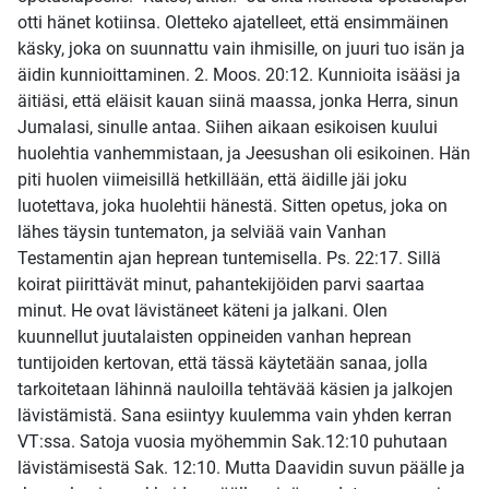
otti hänet kotiinsa. Oletteko ajatelleet, että ensimmäinen
käsky, joka on suunnattu vain ihmisille, on juuri tuo isän ja
äidin kunnioittaminen. 2. Moos. 20:12. Kunnioita isääsi ja
äitiäsi, että eläisit kauan siinä maassa, jonka Herra, sinun
Jumalasi, sinulle antaa. Siihen aikaan esikoisen kuului
huolehtia vanhemmistaan, ja Jeesushan oli esikoinen. Hän
piti huolen viimeisillä hetkillään, että äidille jäi joku
luotettava, joka huolehtii hänestä. Sitten opetus, joka on
lähes täysin tuntematon, ja selviää vain Vanhan
Testamentin ajan heprean tuntemisella. Ps. 22:17. Sillä
koirat piirittävät minut, pahantekijöiden parvi saartaa
minut. He ovat lävistäneet käteni ja jalkani. Olen
kuunnellut juutalaisten oppineiden vanhan heprean
tuntijoiden kertovan, että tässä käytetään sanaa, jolla
tarkoitetaan lähinnä nauloilla tehtävää käsien ja jalkojen
lävistämistä. Sana esiintyy kuulemma vain yhden kerran
VT:ssa. Satoja vuosia myöhemmin Sak.12:10 puhutaan
lävistämisestä Sak. 12:10. Mutta Daavidin suvun päälle ja