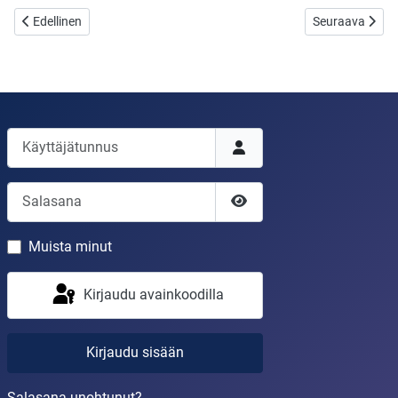
Edellinen artikkeli: Vieläkö kirjoitan???
Seuraava artikke
Edellinen
Seuraava
Käyttäjätunnus
Salasana
Näytä salasana
Muista minut
Kirjaudu avainkoodilla
Kirjaudu sisään
Salasana unohtunut?