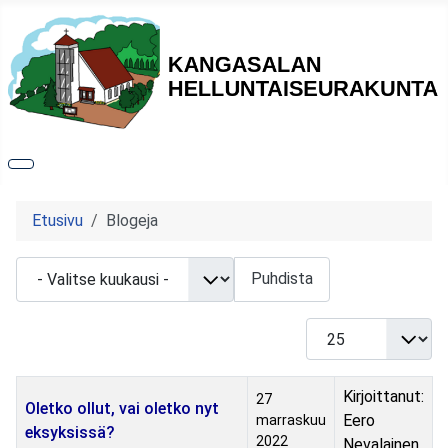
Etusivu
Blogeja
- Valitse kuukausi -
Puhdista
Näyttö #
Otsikko
Julkaisu päivämäärä
Kirjoittaja
Kirjoittanut:
27
Oletko ollut, vai oletko nyt
Eero
marraskuu
eksyksissä?
2022
Nevalainen