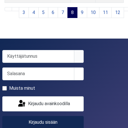
Artikkelit
3
4
5
6
7
8
9
10
11
12
Sivu 8 / 22
Käyttäjätunnus
Salasana
Näytä salasana
Muista minut
Kirjaudu avainkoodilla
Kirjaudu sisään