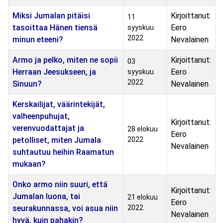
Miksi Jumalan pitäisi
Kirjoittanut:
11
tasoittaa Hänen tiensä
Eero
syyskuu
2022
minun eteeni?
Nevalainen
Armo ja pelko, miten ne sopii
Kirjoittanut:
03
Herraan Jeesukseen, ja
Eero
syyskuu
2022
Sinuun?
Nevalainen
Kerskailijat, väärintekijät,
valheenpuhujat,
Kirjoittanut:
verenvuodattajat ja
28 elokuu
Eero
petolliset, miten Jumala
2022
Nevalainen
suhtautuu heihin Raamatun
mukaan?
Onko armo niin suuri, että
Kirjoittanut:
Jumalan luona, tai
21 elokuu
Eero
seurakunnassa, voi asua niin
2022
Nevalainen
hyvä, kuin pahakin?