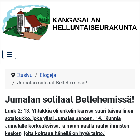
Etusivu
Blogeja
Jumalan sotilaat Betlehemissä!
Jumalan sotilaat Betlehemissä!
Luuk.2:
13. Yhtäkkiä oli enkelin kanssa suuri taivaallinen
sotajoukko, joka ylisti Jumalaa sanoen:
14. "Kunnia
Jumalalle korkeuksissa, ja maan päällä rauha ihmisten
kesken, joita kohtaan hänellä on hyvä tahto."