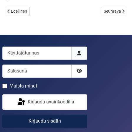
Edellinen artikkeli: Saiko uskovat viettää Joulua?
Seuraava artikk
Edellinen
Seuraava
Käyttäjätunnus
Salasana
Näytä salasana
Muista minut
Kirjaudu avainkoodilla
Kirjaudu sisään