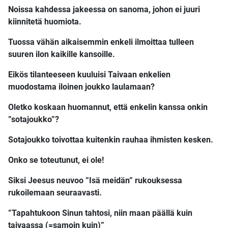
Noissa kahdessa jakeessa on sanoma, johon ei juuri
kiinnitetä huomiota.
Tuossa vähän aikaisemmin enkeli ilmoittaa tulleen
suuren ilon kaikille kansoille.
Eikös tilanteeseen kuuluisi Taivaan enkelien
muodostama iloinen joukko laulamaan?
Oletko koskaan huomannut, että enkelin kanssa onkin
”sotajoukko”?
Sotajoukko toivottaa kuitenkin rauhaa ihmisten kesken.
Onko se toteutunut, ei ole!
Siksi Jeesus neuvoo ”Isä meidän” rukouksessa
rukoilemaan seuraavasti.
”Tapahtukoon Sinun tahtosi, niin maan päällä kuin
taivaassa (=samoin kuin)”