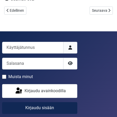
Edellinen artikkeli: Kuka tuntee Jumalan ajatukset täysin?
Seuraava artikk
Edellinen
Seuraava
Käyttäjätunnus
Salasana
Näytä salasana
Muista minut
Kirjaudu avainkoodilla
Kirjaudu sisään