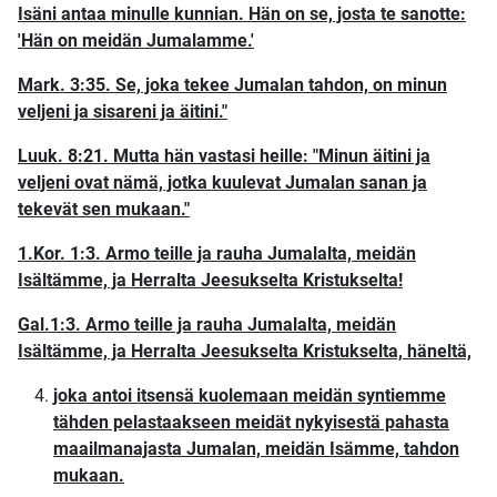
Isäni antaa minulle kunnian. Hän on se, josta te sanotte:
'Hän on meidän Jumalamme.'
Mark. 3:35. Se, joka tekee Jumalan tahdon, on minun
veljeni ja sisareni ja äitini."
Luuk. 8:21. Mutta hän vastasi heille: "Minun äitini ja
veljeni ovat nämä, jotka kuulevat Jumalan sanan ja
tekevät sen mukaan."
1.Kor. 1:3. Armo teille ja rauha Jumalalta, meidän
Isältämme, ja Herralta Jeesukselta Kristukselta!
Gal.1:3. Armo teille ja rauha Jumalalta, meidän
Isältämme, ja Herralta Jeesukselta Kristukselta, häneltä,
joka antoi itsensä kuolemaan meidän syntiemme
tähden pelastaakseen meidät nykyisestä pahasta
maailmanajasta Jumalan, meidän Isämme, tahdon
mukaan.