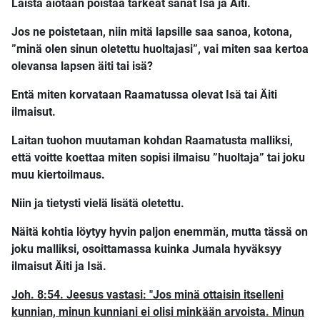
Laista aiotaan poistaa tärkeät sanat Isä ja Äiti.
Jos ne poistetaan, niin mitä lapsille saa sanoa, kotona,
”minä olen sinun oletettu huoltajasi”, vai miten saa kertoa
olevansa lapsen äiti tai isä?
Entä miten korvataan Raamatussa olevat Isä tai Äiti
ilmaisut.
Laitan tuohon muutaman kohdan Raamatusta malliksi,
että voitte koettaa miten sopisi ilmaisu ”huoltaja” tai joku
muu kiertoilmaus.
Niin ja tietysti vielä lisätä oletettu.
Näitä kohtia löytyy hyvin paljon enemmän, mutta tässä on
joku malliksi, osoittamassa kuinka Jumala hyväksyy
ilmaisut Äiti ja Isä.
Joh. 8:54. Jeesus vastasi: "Jos minä ottaisin itselleni
kunnian, minun kunniani ei olisi minkään arvoista. Minun