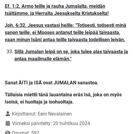
Ef. 1:2. Armo teille ja rauha Jumalalta, meidän
Isältämme, ja Herralta Jeesukselta Kristukselta!
Joh. 6:32. Jeesus vastasi heille: "Totisesti, totisesti minä
sanon teille: ei Mooses antanut teille leipää taivaasta,
vaan minun Isäni antaa teille taivaasta todellisen leivän.
Sillä Jumalan leipä on se, joka tulee alas taivaasta ja
antaa maailmalle elämän."
Sanat ÄITI ja ISÄ ovat JUMALAN sanastoa.
Tällaisia miettii tänä lauantaina eräs Isä, joka on myös
Isoisä, ei huoltaja ja isohuoltaja.
Tietoja
Kirjoittanut:
Eero Nevalainen
Viimeksi päivitetty: 20 huhtikuu 2024
Osumat: 592