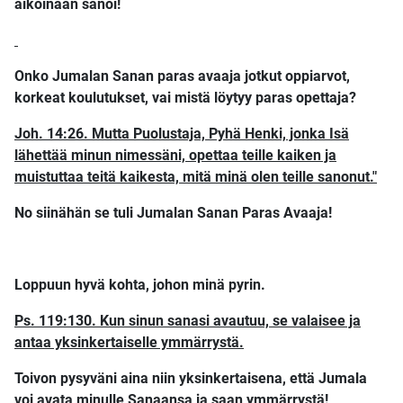
aikoinaan sanoi!
Onko Jumalan Sanan paras avaaja jotkut oppiarvot,
korkeat koulutukset, vai mistä löytyy paras opettaja?
Joh. 14:26. Mutta Puolustaja, Pyhä Henki, jonka Isä
lähettää minun nimessäni, opettaa teille kaiken ja
muistuttaa teitä kaikesta, mitä minä olen teille sanonut."
No siinähän se tuli Jumalan Sanan Paras Avaaja!
Loppuun hyvä kohta, johon minä pyrin.
Ps. 119:130. Kun sinun sanasi avautuu, se valaisee ja
antaa yksinkertaiselle ymmärrystä.
Toivon pysyväni aina niin yksinkertaisena, että Jumala
voi avata minulle Sanaansa ja saan ymmärrystä!