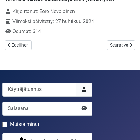
Tietoja
Kirjoittanut:
Eero Nevalainen
Viimeksi päivitetty: 27 huhtikuu 2024
Osumat: 614
Edellinen artikkeli: Olet kuolematon ja kuolevainen!
Seuraava artikke
Edellinen
Seuraava
Käyttäjätunnus
Salasana
Näytä salasana
Muista minut