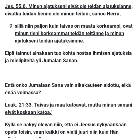
Jes. 55:8. Minun ajatukseni eivät ole teidän ajatuksianne,
eivätkä teidän tienne ole minun teitäni, sanoo Herra,
sillä niin paljon kuin taivas on maata korkeampi, ovat
minun tieni korkeammat teidän teitänne ja minun
ajatukseni teidän ajatuksianne.
Eipä tainnut ainakaan tuo kohta nostaa ihmisen ajatuksia
ja mielipiteitä yli Jumalan Sanan.
Entä onko Jumalaan Sana vain aikakauteen sidottu, eikä
enää voimassa?
Luuk. 21:33. Taivas ja maa katoavat, mutta minun sanani
eivät koskaan katoa."
Kyllä se näkyy olevan niin, että ei Jeesus nykyäänkään
opeta toisin, vaan kaikki on vielä juuri niin kuin Hän