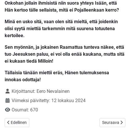
Onkohan jollain ihmisistä niin suora yhteys Isään, että
Hän kertoo tälle sellaista, mitä ei Pojalleenkaan kerro?
Minä en usko sitä, vaan olen sitä mieltä, että joidenkin
olisi syytä miettiä tarkemmin mitä suurena totuutena
kertoilee.
Sen myönnän, ja jokainen Raamattua tunteva näkee, että
tuo Jeesuksen paluu, ei voi olla enää kaukana, mutta sitä
ei kukaan tiedä Milloin!
Tällaisia tänään miettii eräs, Hänen tulemuksensa
innokas odottaja!
Tietoja
Kirjoittanut:
Eero Nevalainen
Viimeksi päivitetty: 12 lokakuu 2024
Osumat: 670
Edellinen artikkeli: Onko Lähi- Idän tilanne enää kenenkään hallinasa
Seuraava artikke
Edellinen
Seuraava