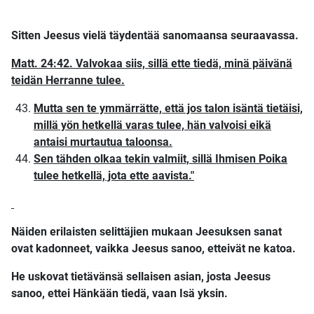
Sitten Jeesus vielä täydentää sanomaansa seuraavassa.
Matt. 24:42. Valvokaa siis, sillä ette tiedä, minä päivänä
teidän Herranne tulee.
Mutta sen te ymmärrätte, että jos talon isäntä tietäisi,
millä yön hetkellä varas tulee, hän valvoisi eikä
antaisi murtautua taloonsa.
Sen tähden olkaa tekin valmiit, sillä Ihmisen Poika
tulee hetkellä, jota ette aavista."
Näiden erilaisten selittäjien mukaan Jeesuksen sanat
ovat kadonneet, vaikka Jeesus sanoo, etteivät ne katoa.
He uskovat tietävänsä sellaisen asian, josta Jeesus
sanoo, ettei Hänkään tiedä, vaan Isä yksin.