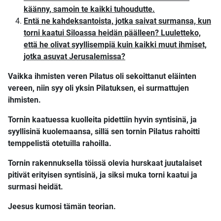
käänny, samoin te kaikki tuhoudutte.
Entä ne kahdeksantoista, jotka saivat surmansa, kun
torni kaatui Siloassa heidän päälleen? Luuletteko,
että he olivat syyllisempiä kuin kaikki muut ihmiset,
jotka asuvat Jerusalemissa?
Vaikka ihmisten veren Pilatus oli sekoittanut eläinten
vereen, niin syy oli yksin Pilatuksen, ei surmattujen
ihmisten.
Tornin kaatuessa kuolleita pidettiin hyvin syntisinä, ja
syyllisinä kuolemaansa, sillä sen tornin Pilatus rahoitti
temppelistä otetuilla rahoilla.
Tornin rakennuksella töissä olevia hurskaat juutalaiset
pitivät erityisen syntisinä, ja siksi muka torni kaatui ja
surmasi heidät.
Jeesus kumosi tämän teorian.