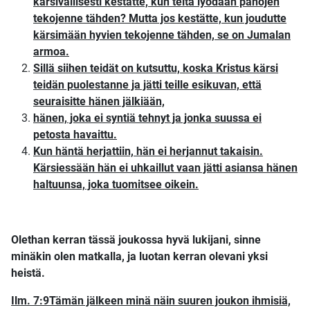
kärsivällisesti kestätte, kun teitä lyödään pahojen
tekojenne tähden? Mutta jos kestätte, kun joudutte
kärsimään hyvien tekojenne tähden, se on Jumalan
armoa.
Sillä siihen teidät on kutsuttu, koska Kristus kärsi
teidän puolestanne ja jätti teille esikuvan, että
seuraisitte hänen jälkiään,
hänen, joka ei syntiä tehnyt ja jonka suussa ei
petosta havaittu.
Kun häntä herjattiin, hän ei herjannut takaisin.
Kärsiessään hän ei uhkaillut vaan jätti asiansa hänen
haltuunsa, joka tuomitsee oikein.
Olethan kerran tässä joukossa hyvä lukijani, sinne
minäkin olen matkalla, ja luotan kerran olevani yksi
heistä.
Ilm. 7:9Tämän jälkeen minä näin suuren joukon ihmisiä,