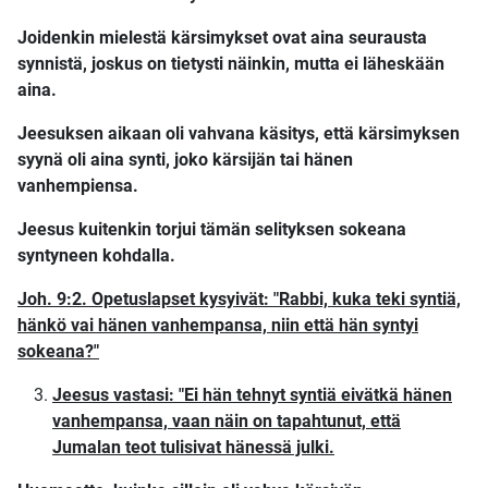
Joidenkin mielestä kärsimykset ovat aina seurausta
synnistä, joskus on tietysti näinkin, mutta ei läheskään
aina.
Jeesuksen aikaan oli vahvana käsitys, että kärsimyksen
syynä oli aina synti, joko kärsijän tai hänen
vanhempiensa.
Jeesus kuitenkin torjui tämän selityksen sokeana
syntyneen kohdalla.
Joh. 9:2. Opetuslapset kysyivät: "Rabbi, kuka teki syntiä,
hänkö vai hänen vanhempansa, niin että hän syntyi
sokeana?"
Jeesus vastasi: "Ei hän tehnyt syntiä eivätkä hänen
vanhempansa, vaan näin on tapahtunut, että
Jumalan teot tulisivat hänessä julki.