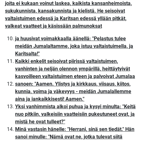
joita ei kukaan voinut laskea, kaikista kansanheimoista,
sukukunnista, kansakunnista ja kielistä. He seisoivat
valtaistuimen edessä ja Karitsan edessä yllään pitkät,
valkeat vaatteet ja käsissään palmunoksat
ja huusivat voimakkaalla äänellä: "Pelastus tulee
meidän Jumalaltamme, joka istuu valtaistuimella, ja
Karitsalta!"
Kaikki enkelit seisoivat piirissä valtaistuimen,
vanhinten ja neljän olennon ympärillä, heittäytyivät
kasvoilleen valtaistuimen eteen ja palvoivat Jumalaa
sanoen: "Aamen. Ylistys ja kirkkaus, viisaus, kiitos,
kunnia, voima ja väkevyys - meidän Jumalallemme
aina ja iankaikkisesti! Aamen."
Yksi vanhimmista alkoi puhua ja kysyi minulta: "Keitä
nuo pitkiin, valkeisiin vaatteisiin pukeutuneet ovat, ja
mistä he ovat tulleet?"
Minä vastasin hänelle: "Herrani, sinä sen tiedät." Hän
sanoi minulle: "Nämä ovat ne, jotka tulevat siitä