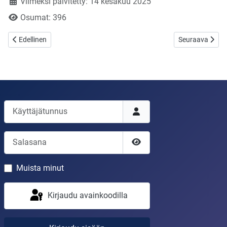
Viimeksi päivitetty: 14 kesäkuu 2025
Osumat: 396
Edellinen artikkeli: Pelko!
Seuraava artikke
Edellinen
Seuraava
Käyttäjätunnus
Salasana
Näytä salasana
Muista minut
Kirjaudu avainkoodilla