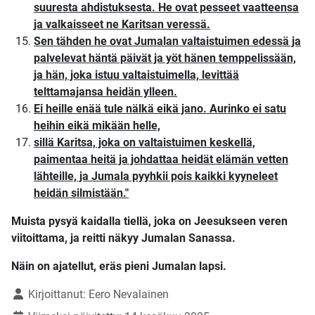
suuresta ahdistuksesta. He ovat pesseet vaatteensa
ja valkaisseet ne Karitsan veressä.
Sen tähden he ovat Jumalan valtaistuimen edessä ja
palvelevat häntä päivät ja yöt hänen temppelissään,
ja hän, joka istuu valtaistuimella, levittää
telttamajansa heidän ylleen.
Ei heille enää tule nälkä eikä jano. Aurinko ei satu
heihin eikä mikään helle,
sillä Karitsa, joka on valtaistuimen keskellä,
paimentaa heitä ja johdattaa heidät elämän vetten
lähteille, ja Jumala pyyhkii pois kaikki kyyneleet
heidän silmistään."
Muista pysyä kaidalla tiellä, joka on Jeesukseen veren
viitoittama, ja reitti näkyy Jumalan Sanassa.
Näin on ajatellut, eräs pieni Jumalan lapsi.
Tietoja
Kirjoittanut:
Eero Nevalainen