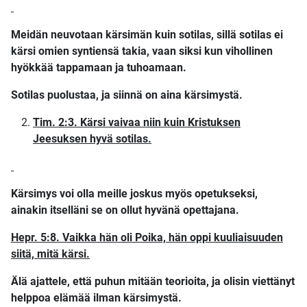
Meidän neuvotaan kärsimän kuin sotilas, sillä sotilas ei
kärsi omien syntiensä takia, vaan siksi kun vihollinen
hyökkää tappamaan ja tuhoamaan.
Sotilas puolustaa, ja siinnä on aina kärsimystä.
Tim. 2:3. Kärsi vaivaa niin kuin Kristuksen
Jeesuksen hyvä sotilas.
Kärsimys voi olla meille joskus myös opetukseksi,
ainakin itselläni se on ollut hyvänä opettajana.
Hepr. 5:8. Vaikka hän oli Poika, hän oppi kuuliaisuuden
siitä, mitä kärsi.
Älä ajattele, että puhun mitään teorioita, ja olisin viettänyt
helppoa elämää ilman kärsimystä.