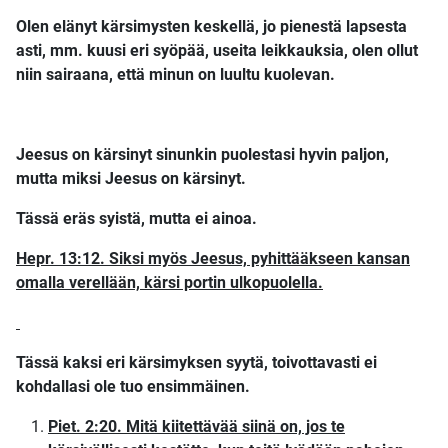
Olen elänyt kärsimysten keskellä, jo pienestä lapsesta
asti, mm. kuusi eri syöpää, useita leikkauksia, olen ollut
niin sairaana, että minun on luultu kuolevan.
Jeesus on kärsinyt sinunkin puolestasi hyvin paljon,
mutta miksi Jeesus on kärsinyt.
Tässä eräs syistä, mutta ei ainoa.
Hepr. 13:12. Siksi myös Jeesus, pyhittääkseen kansan
omalla verellään, kärsi portin ulkopuolella.
Tässä kaksi eri kärsimyksen syytä, toivottavasti ei
kohdallasi ole tuo ensimmäinen.
Piet. 2:20. Mitä kiitettävää siinä on, jos te