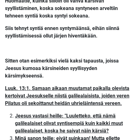
Huomaatte, kuinka silloin oli vahva kärsivän
syyllistäminen, koska sokeana syntyneen arveltiin
tehneen syntiä koska syntyi sokeana.
Siis tehnyt syntiä ennen syntymäänsä, eihän siinnä
syyllistämisessä ollut järjen hiventäkään.
Sitten otan esimerkiksi vielä kaksi tapausta, joissa
Jeesus kumoaa kärsineiden syyllisyyden
kärsimykseensä.
Luuk. 13:1. Samaan aikaan muutamat paikalla olevista
kertoivat Jeesukselle niistä galilealaisista, joiden veren
Pilatus oli sekoittanut heidän uhrieläintensä vereen.
Jeesus vastasi heille: "Luuletteko, että nämä
galilealaiset olivat syntisempiä kuin kaikki muut
galilealaiset, koska he saivat näin kärsiä?
Minä sanon teille: eivät suinkaan! Mutta ellette