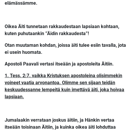
elämässämme.
Oikea Äiti tunnetaan rakkaudestaan lapsiaan kohtaan,
kuten puhutaankin ”Äidin rakkaudesta”!
Otan muutaman kohdan, joissa äiti tulee esiin tavalla, jota
ei usein huomata.
Apostoli Paavali vertasi itseään ja apostoleita Äitiin.
1. Tess. 2:7. vaikka Kristuksen apostoleina olisimmekin
voineet vaatia arvonantoa. Olimme sen sijaan teidän
keskuudessanne lempeitä kuin imettävä äiti, joka hoivaa
lapsiaan.
Jumalaakin verrataan joskus äitiin, ja Hänkin vertaa
itseään toisinaan Äitiin, ja kuinka oikea äiti lohduttaa