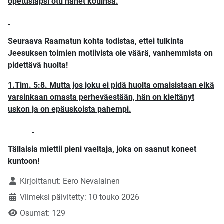
opetuslapsi otti hänet kotiinsa.
Seuraava Raamatun kohta todistaa, ettei tulkinta
Jeesuksen toimien motiivista ole väärä, vanhemmista on
pidettävä huolta!
1.Tim. 5:8. Mutta jos joku ei pidä huolta omaisistaan eikä
varsinkaan omasta perheväestään, hän on kieltänyt
uskon ja on epäuskoista pahempi.
Tällaisia miettii pieni vaeltaja, joka on saanut koneet
kuntoon!
Tietoja
Kirjoittanut:
Eero Nevalainen
Viimeksi päivitetty: 10 touko 2026
Osumat: 129