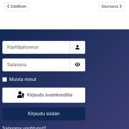
Edellinen artikkeli: Kuolema korjasi taas satoaan!
Seuraava artikke
Edellinen
Seuraava
Käyttäjätunnus
Salasana
Näytä salasana
Muista minut
Kirjaudu avainkoodilla
Kirjaudu sisään
Salasana unohtunut?