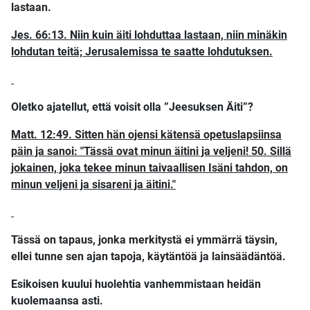
lastaan.
Jes. 66:13. Niin kuin äiti lohduttaa lastaan, niin minäkin
lohdutan teitä; Jerusalemissa te saatte lohdutuksen.
Oletko ajatellut, että voisit olla ”Jeesuksen Äiti”?
Matt. 12:49. Sitten hän ojensi kätensä opetuslapsiinsa
päin ja sanoi: "Tässä ovat minun äitini ja veljeni! 50. Sillä
jokainen, joka tekee minun taivaallisen Isäni tahdon, on
minun veljeni ja sisareni ja äitini."
Tässä on tapaus, jonka merkitystä ei ymmärrä täysin,
ellei tunne sen ajan tapoja, käytäntöä ja lainsäädäntöä.
Esikoisen kuului huolehtia vanhemmistaan heidän
kuolemaansa asti.