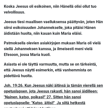
Koska Jeesus oli esikoinen, niin Hänellä olisi ollut tuo
velvollisuus.
Jeesus tiesi maallisen vaelluksensa päättyvän, joten Hän
siirsi esikoisuuden Johannekselle, joka pitäisi Hänen
äidistään huolta, niin kauan kuin Maria eläisi.
Patmoksella olevien asiakirjojen mukaan Maria oli vielä
siellä Johanneksen kanssa, ja ilmeisesti meni vielä
Efesoon, jossa Maria kuoli.
Asiasta ei ole täyttä varmuutta, mutta se on tärkeintä,
että Jeesus näytti esimerkin, että vanhemmista on
pidettävä huolta.
Joh. 19:26. Kun Jeesus näki äitinsä ja tämän vierellä sen
opetuslapsen, jota Jeesus rakasti, hän sanoi äidilleen:
"Nainen, katso, poikasi!" 27. Sitten hän sanoi
opetuslapselle: "Katso, äitisi!"
Ja siitä hetkestä