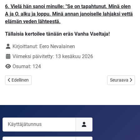
6. Vielä hän sanoi minulle: "Se on tapahtunut. Minä olen
A ja O, alku ja loppu. Minä annan janoiselle lahjaksi vettä
elämän veden lähteestä.
Tällaisia kertoilee tänään eräs Vanha Vaeltaja!
Tietoja
Kirjoittanut:
Eero Nevalainen
Viimeksi päivitetty: 13 kesäkuu 2026
Osumat: 124
Edellinen artikkeli: Nyt tarvitaan "Tulisia hiiliä".
Seuraava artikke
Edellinen
Seuraava
Käyttäjätunnus
Salasana