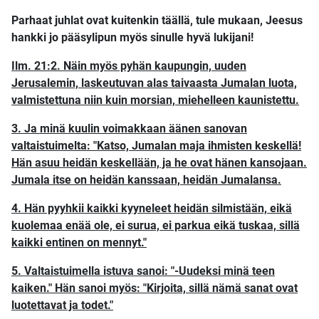
Parhaat juhlat ovat kuitenkin täällä, tule mukaan, Jeesus
hankki jo pääsylipun myös sinulle hyvä lukijani!
Ilm. 21:2. Näin myös pyhän kaupungin, uuden
Jerusalemin, laskeutuvan alas taivaasta Jumalan luota,
valmistettuna niin kuin morsian, miehelleen kaunistettu.
3. Ja minä kuulin voimakkaan äänen sanovan
valtaistuimelta: "Katso, Jumalan maja ihmisten keskellä!
Hän asuu heidän keskellään, ja he ovat hänen kansojaan.
Jumala itse on heidän kanssaan, heidän Jumalansa.
4. Hän pyyhkii kaikki kyyneleet heidän silmistään, eikä
kuolemaa enää ole, ei surua, ei parkua eikä tuskaa, sillä
kaikki entinen on mennyt."
5. Valtaistuimella istuva sanoi: "-Uudeksi minä teen
kaiken." Hän sanoi myös: "Kirjoita, sillä nämä sanat ovat
luotettavat ja todet."