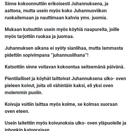
Sinne kokoonnuttiin erikoisesti Juhannuksena, ja
aattona, mutta usein myös koko Juhannusviikon
ruokailemaan ja nauttimaan kahvia yms. juomia.
Mukaan kutsuttiin usein myös köyhiä naapureita, joille
myös tarjottiin ruokaa ja juomaa.
Juhannuksen aikana ei syöty sianlihaa, mutta lammasta
pidettiin sopivimpana ”juhannuslihana”!
Katsottiin sinne voitavan kokoontua seitsemänä päivänä.
Pientilalliset ja köyhät laittoivat Juhannuksena ulko- oven
pieleen koivut, joita oli vähintäin kaksi, eli yksi oven
molemmin puolin.
Koivuja voitiin laittaa myös kolme, se kolmas suoraan
oven eteen.
Usein laitettiin myös koivunoksia ulko- oven yläpuolelle ja
johonkin katonrajaan.