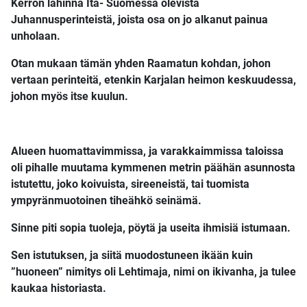
Kerron lähinnä Itä- Suomessa olevista
Juhannusperinteistä, joista osa on jo alkanut painua
unholaan.
Otan mukaan tämän yhden Raamatun kohdan, johon
vertaan perinteitä, etenkin Karjalan heimon keskuudessa,
johon myös itse kuulun.
Alueen huomattavimmissa, ja varakkaimmissa taloissa
oli pihalle muutama kymmenen metrin päähän asunnosta
istutettu, joko koivuista, sireeneistä, tai tuomista
ympyränmuotoinen tiheähkö seinämä.
Sinne piti sopia tuoleja, pöytä ja useita ihmisiä istumaan.
Sen istutuksen, ja siitä muodostuneen ikään kuin
”huoneen” nimitys oli Lehtimaja, nimi on ikivanha, ja tulee
kaukaa historiasta.