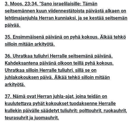
3. Moos. 23:34. "Sano israelilaisille: Tämän
seitsemännen kuun viidennestätoista päivästä alkaen on
lehtimajanjuhla Herran kunniaksi, ja se kestää seitsemän
päivää.
35. Ensimmäisenä päivänä on pyhä kokous. Älkää tehkö
silloin mitään arkityötä.
36. Uhratkaa tuliuhri Herralle seitsemänä päivänä.
Kahdeksantena päivänä olkoon teillä pyhä kokous.
Uhratkaa silloin Herralle tuliuhri, sillä se on
juhlakokouksen päivä. Älkää tehkö silloin mitään
arkityötä.
37. Nämä ovat Herran juhla-ajat, joina teidän on
kuulutettava pyhät kokoukset tuodaksenne Herralle
kullekin päivälle säädetyt tuliuhrit: polttouhrit, ruokauhrit,
teurasuhrit ja juomauhrit.