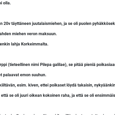
i olla.
n 20v täyttäneen juutalaismiehen, ja se oli puolen pyhäkkösek
tti kahden miehen veron maksuun.
ttenkin lahja Korkeimmalta.
pi (tieteellinen nimi Pilepa galilae), se pitää pieniä poikasia
et palaavat emon suuhun.
iiltävän, esim. kiven, ettei poikaset löydä takaisin, nykyäänki
, että se oli juuri oikean kokoinen raha, ja että se oli ensimmä