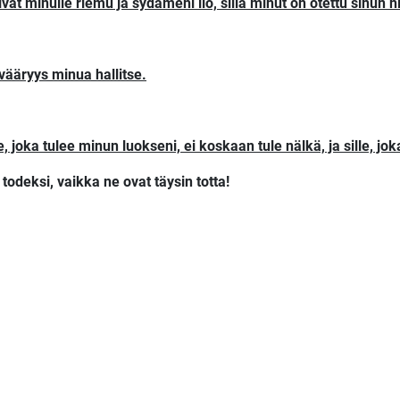
livat minulle riemu ja sydämeni ilo, sillä minut on otettu sinun 
vääryys minua hallitse.
e, joka tulee minun luokseni, ei koskaan tule nälkä, ja sille, j
todeksi, vaikka ne ovat täysin totta!