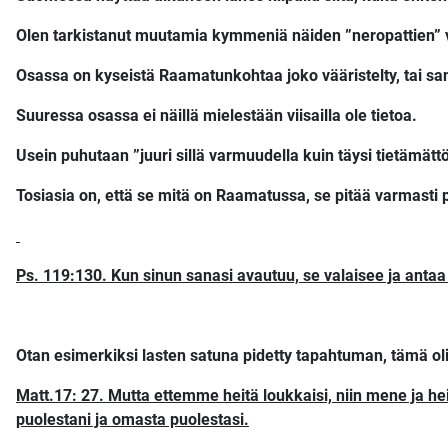
Olen tarkistanut muutamia kymmeniä näiden ”neropattien” v
Osassa on kyseistä Raamatunkohtaa joko vääristelty, tai san
Suuressa osassa ei näillä mielestään viisailla ole tietoa.
Usein puhutaan ”juuri sillä varmuudella kuin täysi tietämätt
Tosiasia on, että se mitä on Raamatussa, se pitää varmasti
Ps. 119:130. Kun sinun sanasi avautuu, se valaisee ja antaa
Otan esimerkiksi lasten satuna pidetty tapahtuman, tämä oli
Matt.17: 27. Mutta ettemme heitä loukkaisi, niin mene ja hei
puolestani ja omasta puolestasi.