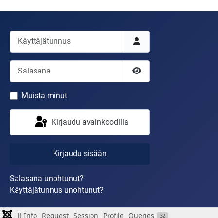
Käyttäjätunnus
Salasana
Näytä salasana
Muista minut
Kirjaudu avainkoodilla
Kirjaudu sisään
Salasana unohtunut?
Käyttäjätunnus unohtunut?
J! Info
Request
Session
Profile
Queries
32