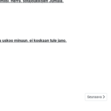
nimiisi, Herra, sotajoukkojen Jumala.
oka uskoo minuun, ei koskaan tule jano.
Seuraava artikkel
Seuraava