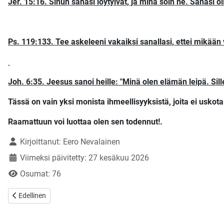
Jer. 15:16. Sinun sanasi löytyivät, ja minä söin ne. Sanasi o
Ps. 119:133. Tee askeleeni vakaiksi sanallasi, ettei mikään 
Joh. 6:35. Jeesus sanoi heille: "Minä olen elämän leipä. Sill
Tässä on vain yksi monista ihmeellisyyksistä, joita ei uskota 
Raamattuun voi luottaa olen sen todennut!.
Tietoja
Kirjoittanut:
Eero Nevalainen
Viimeksi päivitetty: 27 kesäkuu 2026
Osumat: 76
Edellinen artikkeli: Onko Auringon paahde Jumalan varoitus?
Edellinen