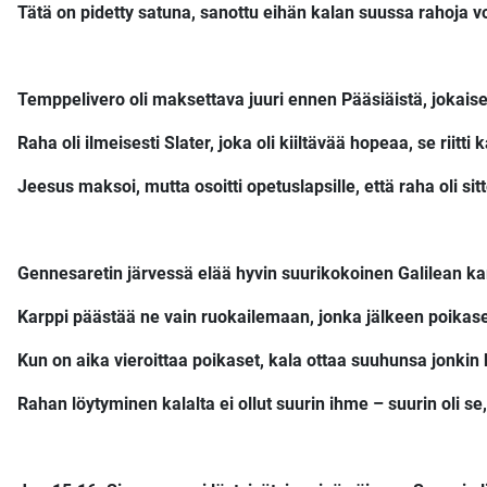
Tätä on pidetty satuna, sanottu eihän kalan suussa rahoja vo
Temppelivero oli maksettava juuri ennen Pääsiäistä, jokaise
Raha oli ilmeisesti Slater, joka oli kiiltävää hopeaa, se rii
Jeesus maksoi, mutta osoitti opetuslapsille, että raha oli si
Gennesaretin järvessä elää hyvin suurikokoinen Galilean karp
Karppi päästää ne vain ruokailemaan, jonka jälkeen poikas
Kun on aika vieroittaa poikaset, kala ottaa suuhunsa jonkin k
Rahan löytyminen kalalta ei ollut suurin ihme – suurin oli se