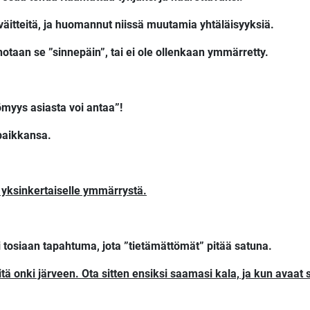
äitteitä, ja huomannut niissä muutamia yhtäläisyyksiä.
otaan se ”sinnepäin”, tai ei ole ollenkaan ymmärretty.
ömyys asiasta voi antaa”!
 paikkansa.
 yksinkertaiselle ymmärrystä.
 tosiaan tapahtuma, jota ”tietämättömät” pitää satuna.
tä onki järveen. Ota sitten ensiksi saamasi kala, ja kun avaat