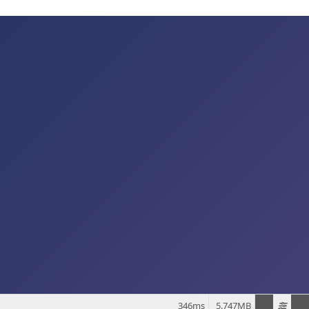
346ms
5.747MB