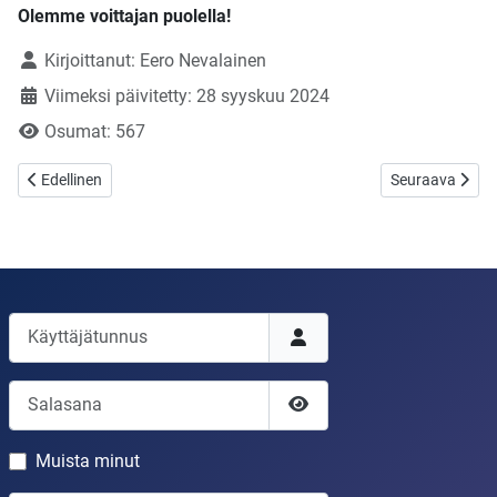
Olemme voittajan puolella!
Tietoja
Kirjoittanut:
Eero Nevalainen
Viimeksi päivitetty: 28 syyskuu 2024
Osumat: 567
Edellinen artikkeli: Sukukirous, totta vai tarua?
Seuraava artikk
Edellinen
Seuraava
Käyttäjätunnus
Salasana
Näytä salasana
Muista minut