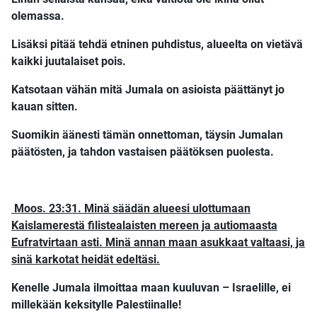
olemassa.
Lisäksi pitää tehdä etninen puhdistus, alueelta on vietävä
kaikki juutalaiset pois.
Katsotaan vähän mitä Jumala on asioista päättänyt jo
kauan sitten.
Suomikin äänesti tämän onnettoman, täysin Jumalan
päätösten, ja tahdon vastaisen päätöksen puolesta.
Moos. 23:31. Minä säädän alueesi ulottumaan
Kaislamerestä filistealaisten mereen ja autiomaasta
Eufratvirtaan asti. Minä annan maan asukkaat valtaasi, ja
sinä karkotat heidät edeltäsi.
Kenelle Jumala ilmoittaa maan kuuluvan – Israelille, ei
millekään keksitylle Palestiinalle!