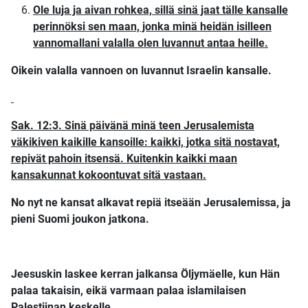
Ole luja ja aivan rohkea, sillä sinä jaat tälle kansalle
perinnöksi sen maan, jonka minä heidän isilleen
vannomallani valalla olen luvannut antaa heille.
Oikein valalla vannoen on luvannut Israelin kansalle.
Sak. 12:3. Sinä päivänä minä teen Jerusalemista
väkikiven kaikille kansoille: kaikki, jotka sitä nostavat,
repivät pahoin itsensä. Kuitenkin kaikki maan
kansakunnat kokoontuvat sitä vastaan.
No nyt ne kansat alkavat repiä itseään Jerusalemissa, ja
pieni Suomi joukon jatkona.
Jeesuskin laskee kerran jalkansa Öljymäelle, kun Hän
palaa takaisin, eikä varmaan palaa islamilaisen
Palestiinan keskelle