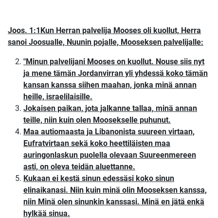
Joos. 1:1Kun Herran palvelija Mooses oli kuollut, Herra
sanoi Joosualle, Nuunin pojalle, Mooseksen palvelijalle:
"Minun palvelijani Mooses on kuollut. Nouse siis nyt
ja mene tämän Jordanvirran yli yhdessä koko tämän
kansan kanssa siihen maahan, jonka minä annan
heille, israelilaisille.
Jokaisen paikan, jota jalkanne tallaa, minä annan
teille, niin kuin olen Moosekselle puhunut.
Maa autiomaasta ja Libanonista suureen virtaan,
Eufratvirtaan sekä koko heettiläisten maa
auringonlaskun puolella olevaan Suureenmereen
asti, on oleva teidän aluettanne.
Kukaan ei kestä sinun edessäsi koko sinun
elinaikanasi. Niin kuin minä olin Mooseksen kanssa,
niin Minä olen sinunkin kanssasi. Minä en jätä enkä
hylkää sinua.