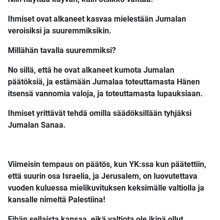
Ihmiset ovat alkaneet kasvaa mielestään Jumalan
veroisiksi ja suuremmiksikin.
Millähän tavalla suuremmiksi?
No sillä, että he ovat alkaneet kumota Jumalan
päätöksiä, ja estämään Jumalaa toteuttamasta Hänen
itsensä vannomia valoja, ja toteuttamasta lupauksiaan.
Ihmiset yrittävät tehdä omilla säädöksillään tyhjäksi
Jumalan Sanaa.
Viimeisin tempaus on päätös, kun YK:ssa kun päätettiin,
että suurin osa Israelia, ja Jerusalem, on luovutettava
vuoden kuluessa mielikuvituksen keksimälle valtiolla ja
kansalle nimeltä Palestiina!
Eihän sellaista kansaa, eikä valtiota ole ikinä ollut