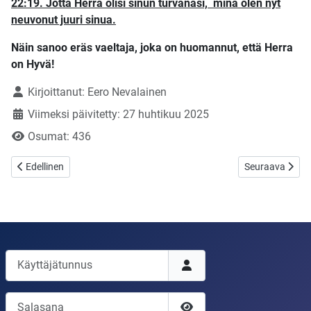
22:19. Jotta Herra olisi sinun turvanasi, minä olen nyt
neuvonut juuri sinua.
Näin sanoo eräs vaeltaja, joka on huomannut, että Herra
on Hyvä!
Tietoja
Kirjoittanut:
Eero Nevalainen
Viimeksi päivitetty: 27 huhtikuu 2025
Osumat: 436
Edellinen artikkeli: Kaksi hyvin vaikeaa lajia, pystytkö niihin?
Seuraava artikk
Edellinen
Seuraava
Käyttäjätunnus
Salasana