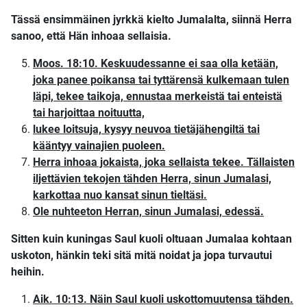
Tässä ensimmäinen jyrkkä kielto Jumalalta, siinnä Herra
sanoo, että Hän inhoaa sellaisia.
Moos. 18:10. Keskuudessanne ei saa olla ketään,
joka panee poikansa tai tyttärensä kulkemaan tulen
läpi, tekee taikoja, ennustaa merkeistä tai enteistä
tai harjoittaa noituutta,
lukee loitsuja, kysyy neuvoa tietäjähengiltä tai
kääntyy vainajien puoleen.
Herra inhoaa jokaista, joka sellaista tekee. Tällaisten
iljettävien tekojen tähden Herra, sinun Jumalasi,
karkottaa nuo kansat sinun tieltäsi.
Ole nuhteeton Herran, sinun Jumalasi, edessä.
Sitten kuin kuningas Saul kuoli oltuaan Jumalaa kohtaan
uskoton, hänkin teki sitä mitä noidat ja jopa turvautui
heihin.
Aik. 10:13. Näin Saul kuoli uskottomuutensa tähden.