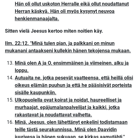
Hän oli ollut uskoton Herralle eikä ollut noudattanut
Herran käskyä. Hän oli myös kysynyt neuvoa
henkienmanaajalta.
Sitten vielä Jeesus kertoo miten noitien käy.
Ilm. 22:12. "Minä tulen pian, ja palkkani on minun
mukanani antaakseni kullekin hänen tekojensa mukaan.
Minä olen A ja O, ensimmäinen ja viimeinen, alku ja
loppu.
Autuaita ne, jotka pesevät vaatteensa, että heillä olisi
oikeus elämän puuhun ja että he pääsisivät porteista
sisälle kaupunkiin.
Ulkopuolella ovat koirat ja noidat, haureelliset ja
murhaajat, epäjumalanpalvelijat ja kaikki, jotka
rakastavat ja noudattavat valhetta.
Minä, Jeesus, olen lähettänyt enkelini todistamaan
teille tästä seurakunnissa. Minä olen Daavidin
juurivesa ja hänen sukuaan, se kirkas aamutähti."