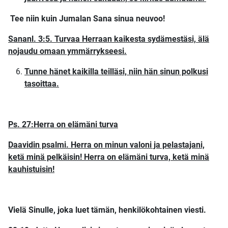
Tee niin kuin Jumalan Sana sinua neuvoo!
Sananl. 3:5. Turvaa Herraan kaikesta sydämestäsi, älä
nojaudu omaan ymmärrykseesi.
Tunne hänet kaikilla teilläsi, niin hän sinun polkusi
tasoittaa.
Ps. 27:Herra on elämäni turva
Daavidin psalmi. Herra on minun valoni ja pelastajani,
ketä minä pelkäisin! Herra on elämäni turva, ketä minä
kauhistuisin!
Vielä Sinulle, joka luet tämän, henkilökohtainen viesti.