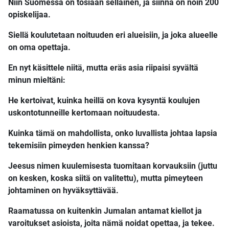
Niin Suomessa on tosiaan sellainen, ja siinnä on noin 200
opiskelijaa.
Siellä koulutetaan noituuden eri alueisiin, ja joka alueelle
on oma opettaja.
En nyt käsittele niitä, mutta eräs asia riipaisi syvältä
minun mieltäni:
He kertoivat, kuinka heillä on kova kysyntä koulujen
uskontotunneille kertomaan noituudesta.
Kuinka tämä on mahdollista, onko luvallista johtaa lapsia
tekemisiin pimeyden henkien kanssa?
Jeesus nimen kuulemisesta tuomitaan korvauksiin (juttu
on kesken, koska siitä on valitettu), mutta pimeyteen
johtaminen on hyväksyttävää.
Raamatussa on kuitenkin Jumalan antamat kiellot ja
varoitukset asioista, joita nämä noidat opettaa, ja tekee.